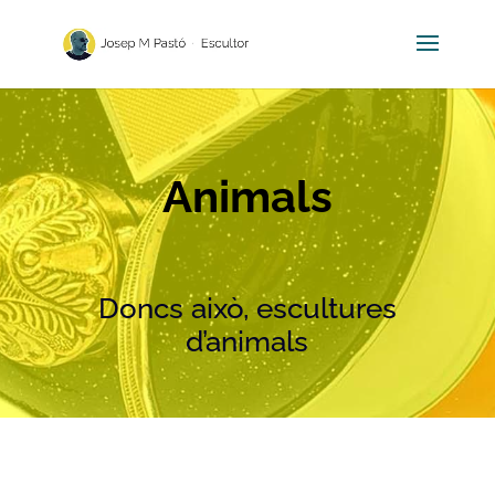
Animals
Doncs això, escultures
d’animals