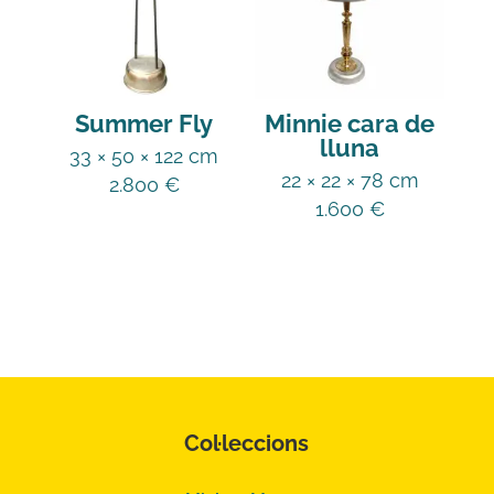
Summer Fly
Minnie cara de
lluna
33 × 50 × 122 cm
22 × 22 × 78 cm
2.800
€
1.600
€
Col·leccions