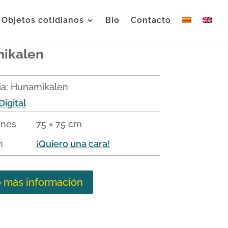
Objetos cotidianos
Bio
Contacto
ikalen
ia:
Hunamikalen
Digital
ones
75 × 75 cm
n
¡Quiero una cara!
o más información