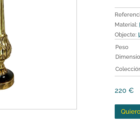
Referenc
Material:
Objecte:
Peso
Dimensi
Colecció
220
€
Quier