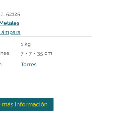
ia:
52125
Metales
Lámpara
1 kg
ones
7 × 7 × 35 cm
n
Torres
o más información