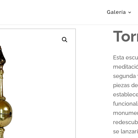
Galería
Tor
Esta escu
meditació
segunda v
piezas de
establece
funcional
monumenta
redescubr
se lanzarí