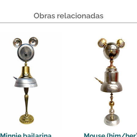
Obras relacionadas
Minnie bailarina
Mouse (him/her